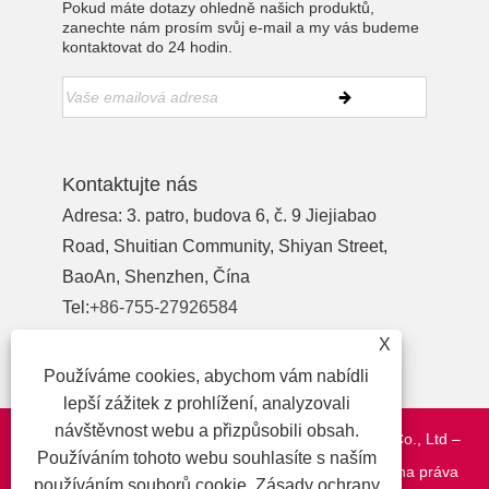
Pokud máte dotazy ohledně našich produktů,
zanechte nám prosím svůj e-mail a my vás budeme
kontaktovat do 24 hodin.
Kontaktujte nás
Adresa: 3. patro, budova 6, č. 9 Jiejiabao
Road, Shuitian Community, Shiyan Street,
BaoAn, Shenzhen, Čína
Tel:
+86-755-27926584
Telefon:
+86-13827442724
X
E-mailem:
yewu03@szymbp.com
Používáme cookies, abychom vám nabídli
lepší zážitek z prohlížení, analyzovali
návštěvnost webu a přizpůsobili obsah.
Copyright © 2020 Shenzhen YanMing Plate Process Co., Ltd –
Používáním tohoto webu souhlasíte s naším
síťovina a filtr, přesné součásti, kovové štítky – všechna práva
používáním souborů cookie.
Zásady ochrany