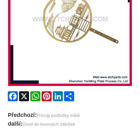
Facebook
X
WhatsApp
Pinterest
LinkedIn
Share
Předchozí:
Princip podložky mědi
další:
Úvod do kovových záložek