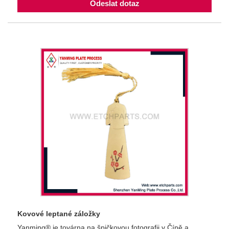
Odeslat dotaz
Kovové leptané záložky
Yanming® je továrna na špičkovou fotografii v Číně a