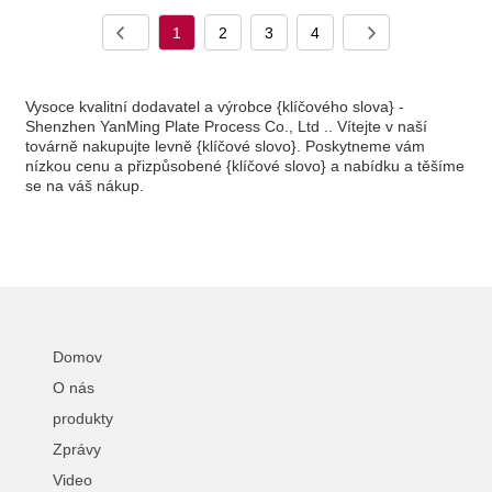
1
2
3
4
Vysoce kvalitní dodavatel a výrobce {klíčového slova} -
Shenzhen YanMing Plate Process Co., Ltd .. Vítejte v naší
továrně nakupujte levně {klíčové slovo}. Poskytneme vám
nízkou cenu a přizpůsobené {klíčové slovo} a nabídku a těšíme
se na váš nákup.
Domov
O nás
produkty
Zprávy
Video