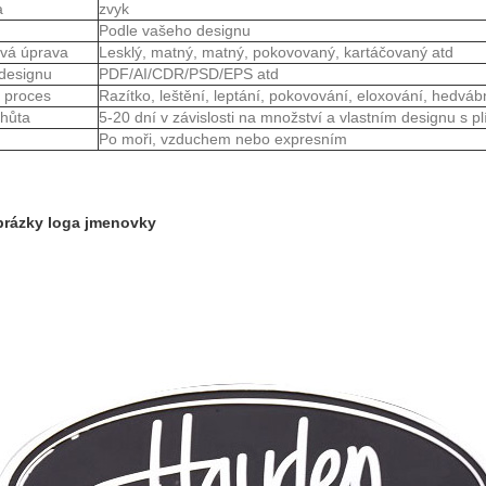
a
zvyk
Podle vašeho designu
vá úprava
Lesklý, matný, matný, pokovovaný, kartáčovaný atd
designu
PDF/AI/CDR/PSD/EPS atd
ý proces
Razítko, leštění, leptání, pokovování, eloxování, hedvábný 
lhůta
5-20 dní v závislosti na množství a vlastním designu s p
Po moři, vzduchem nebo expresním
rázky loga jmenovky