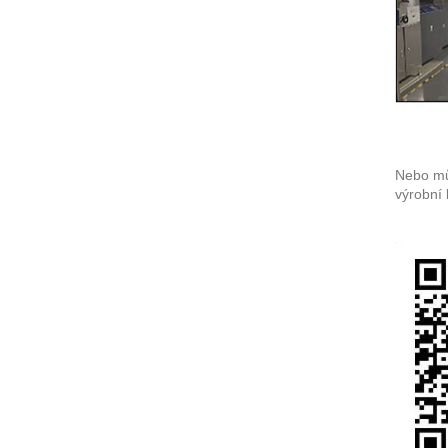
Nebo mů
výrobní 