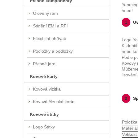
Přesné komponenty
Yanming®
hned!
Olověný rám
1
Úv
Stínění EMI a RFI
Flexibilní ohřívač
Logo Yan
K identi
Podložky a podložky
nebo ko
Podle po
Kovový m
Přesné jaro
Můžeme 
lisování
Kovové karty
Kovová vizitka
2
Sp
Kovová členská karta
Kovové štítky
Položka
Logo Štítky
Materiál
Velikost