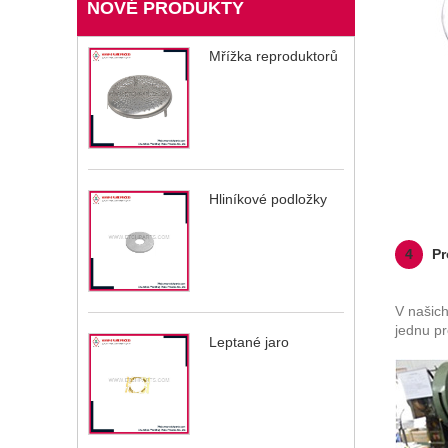
NOVÉ PRODUKTY
Mřížka reproduktorů
Hliníkové podložky
4
Pr
V našic
jednu pr
Leptané jaro