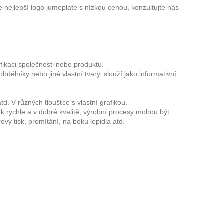
nejlepší logo jumeplate s nízkou cenou, konzultujte nás
ikaci společnosti nebo produktu.
délníky nebo jiné vlastní tvary, slouží jako informativní
d. V různých tloušťce s vlastní grafikou.
rychle a v dobré kvalitě, výrobní procesy mohou být
rový tisk, promítání, na boku lepidla atd.