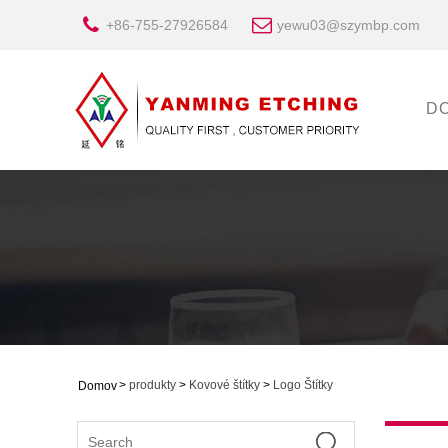
+86-755-27926584
yewu03@szymbp.com
D
>
produkty
>
Kovové štítky
>
Logo Štítky
Domov