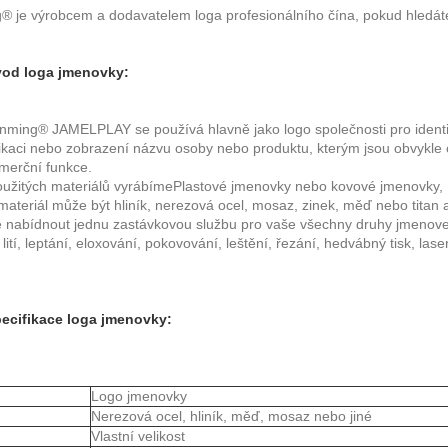
 je výrobcem a dodavatelem loga profesionálního čína, pokud hledáte 
od loga jmenovky:
ming® JAMELPLAY se používá hlavně jako logo společnosti pro identif
fikaci nebo zobrazení názvu osoby nebo produktu, kterým jsou obvykle ob
merční funkce.
užitých materiálů vyrábíme
Plastové jmenovky
nebo kovové jmenovky,
ateriál může být hliník, nerezová ocel, mosaz, zinek, měď nebo titan at
nabídnout jednu zastávkovou službu pro vaše všechny druhy jmenovek 
, lití, leptání, eloxování, pokovování, leštění, řezání, hedvábný tisk, lase
ecifikace loga jmenovky:
Logo jmenovky
Nerezová ocel, hliník, měď, mosaz nebo jiné
Vlastní velikost