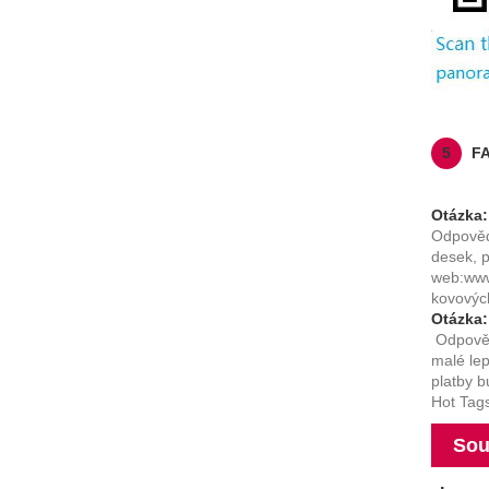
5
F
Otázka:
Odpověď
desek, p
web:
www
kovovýc
Otázka:
Odpověď
malé lep
platby 
Hot Tags
Sou