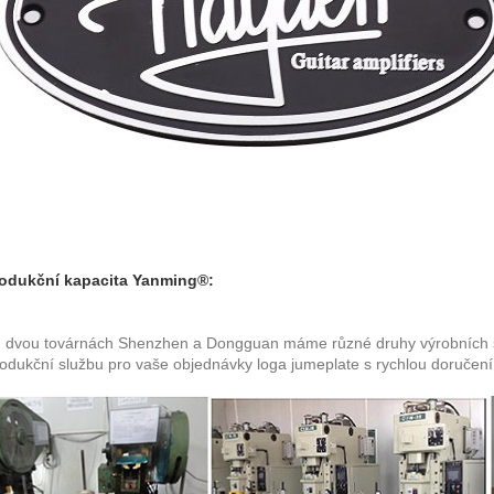
odukční kapacita Yanming®:
h dvou továrnách Shenzhen a Dongguan máme různé druhy výrobních str
odukční službu pro vaše objednávky loga jumeplate s rychlou doručení 