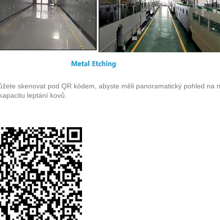
žete skenovat pod QR kódem, abyste měli panoramatický pohled na na
kapacitu leptání kovů.