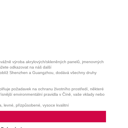
evážně výroba akrylových/skleněných panelů, jmenovných
ůžete odkazovat na náš další
poblíž Shenzhen a Guangzhou, dodává všechny druhy
lňuje požadavek na ochranu životního prostředí, některé
ísnější environmentální pravidla v Číně, vaše vklady nebo
, levné, přizpůsobené, vysoce kvalitní