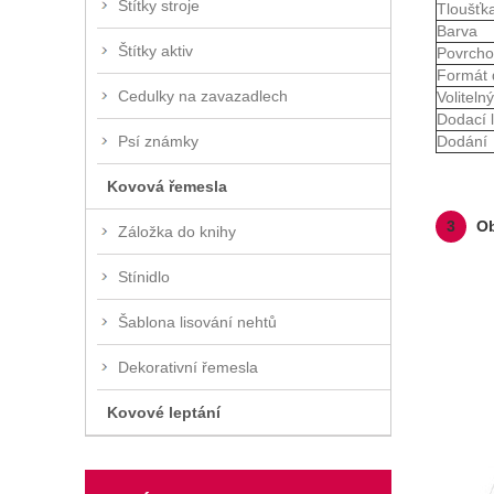
Štítky stroje
Tloušťk
Barva
Štítky aktiv
Povrcho
Formát 
Cedulky na zavazadlech
Voliteln
Dodací 
Dodání
Psí známky
Kovová řemesla
3
Ob
Záložka do knihy
Stínidlo
Šablona lisování nehtů
Dekorativní řemesla
Kovové leptání