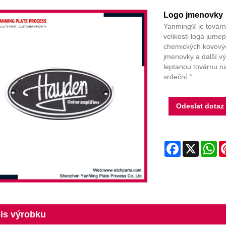
Logo jmenovky
Yanming® je továrna
velikosti loga jume
chemických kovovýc
jmenovky a další výr
leptanou továrnu na
srdeční °
Odeslat dotaz
Facebook
X
Wh
is výrobku