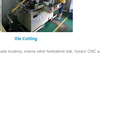
še továrny, máme silné hedvábné tisk, řezání CNC a