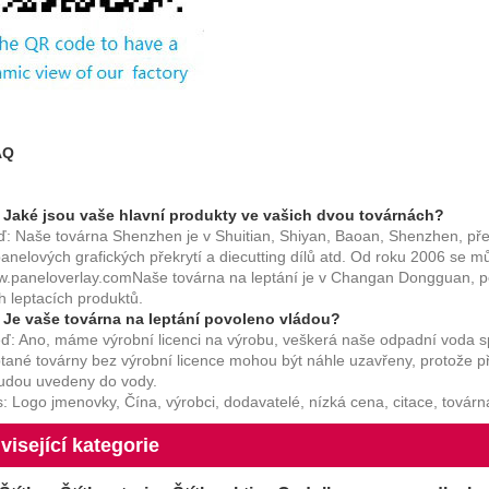
AQ
 Jaké jsou vaše hlavní produkty ve vašich dvou továrnách?
: Naše továrna Shenzhen je v Shuitian, Shiyan, Baoan, Shenzhen, př
anelových grafických překrytí a diecutting dílů atd. Od roku 2006 se m
.paneloverlay.com
Naše továrna na leptání je v Changan Dongguan, 
h leptacích produktů.
 Je vaše továrna na leptání povoleno vládou?
: Ano, máme výrobní licenci na výrobu, veškerá naše odpadní voda sp
tané továrny bez výrobní licence mohou být náhle uzavřeny, protože př
budou uvedeny do vody.
: Logo jmenovky, Čína, výrobci, dodavatelé, nízká cena, citace, továrna
visející kategorie