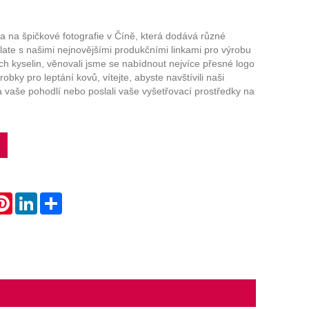
Live
 na špičkové fotografie v Číně, která dodává různé
plate s našimi nejnovějšími produkčními linkami pro výrobu
h kyselin, věnovali jsme se nabídnout nejvíce přesné logo
obky pro leptání kovů, vítejte, abyste navštívili naši
 vaše pohodlí nebo poslali vaše vyšetřovací prostředky na
atsApp
Pinterest
LinkedIn
Share