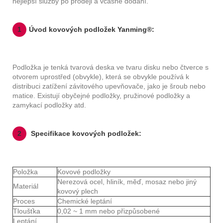
nejlepší služby po prodeji a včasné dodání.
1
Úvod kovových podložek Yanming®:
Podložka je tenká tvarová deska ve tvaru disku nebo čtverce s
otvorem uprostřed (obvykle), která se obvykle používá k
distribuci zatížení závitového upevňovače, jako je šroub nebo
matice. Existují obyčejné podložky, pružinové podložky a
zamykací podložky atd.
2
Specifikace kovových podložek:
Položka
Kovové podložky
Nerezová ocel, hliník, měď, mosaz nebo jiný
Materiál
kovový plech
Proces
Chemické leptání
Tloušťka
0,02 ~ 1 mm nebo přizpůsobené
Leptání