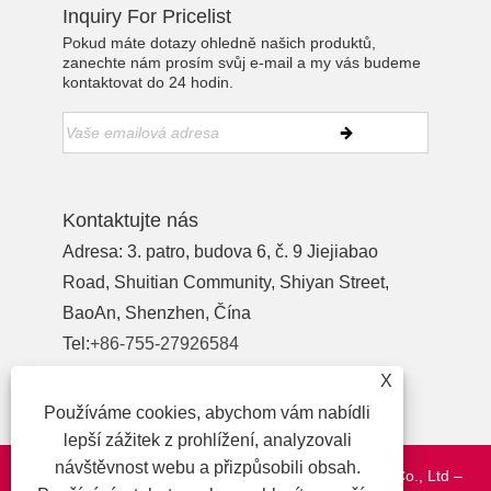
Inquiry For Pricelist
Pokud máte dotazy ohledně našich produktů,
zanechte nám prosím svůj e-mail a my vás budeme
kontaktovat do 24 hodin.
Kontaktujte nás
Adresa: 3. patro, budova 6, č. 9 Jiejiabao
Road, Shuitian Community, Shiyan Street,
BaoAn, Shenzhen, Čína
Tel:
+86-755-27926584
Telefon:
+86-13827442724
X
E-mailem:
yewu03@szymbp.com
Používáme cookies, abychom vám nabídli
lepší zážitek z prohlížení, analyzovali
návštěvnost webu a přizpůsobili obsah.
Copyright © 2020 Shenzhen YanMing Plate Process Co., Ltd –