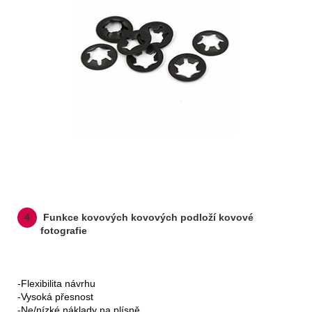
4
Funkce kovových kovových podloží kovové
fotografie
-Flexibilita návrhu
-Vysoká přesnost
-Ne/nízké náklady na plísně