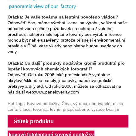
Otázka: Je vaše továrna na leptání povoleno vládou?
Odpověď: Ano, máme výrobní licenci na výrobu, veškerá naše
odpadní voda splňuje požadavek na ochranu životního
prostředí, některé malé leptané továrny bez výrobní licence
mohou být náhle uzavřeny, protože přísnější environmentální
pravidla v Číně, vaše vklady nebo platby budou uvedeny do
vody.
Otázka: Co další produkty dodáváte kromě produktů pro
leptání kovových chemických fotografií?
Odpověď: Od roku 2006 také profesionálně vyrábíme
akrylové/skleněné panely, jmenovky, panelové grafické
překryvy a díly atd. Od roku 2006, můžete se odkazovat na
náš další web:
www.paneloverlay.com
Hot Tags: Kovové podložky, Čína, výrobci, dodavatelé, nízká
cena, citace, továrna, levné, přizpůsobené, vysoce kvalitní
Štítek produktu
kovové fotoleptané kovové podložky