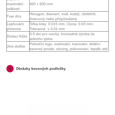
maximální
400 x 600 mm
velikosti
Hexagon, diamant, ovál, kulatý, obdélník,
Tvar díry
čtvercový nebo přizpůsobený
Lephování
Šířka linky: 0,015 mm; Clona: 0,03 mm;
přesnost
Tolerance: ± 0,01 mm
3-5 dní pro vzorky, hromadná výroba do
Dodací lhůta
jednoho týdne
Poloviční logo, svařování, tvarování, leštění,
Jiná služba
barevný povlak, elozing, pokovování, lepidlo atd
3
Obrázky kovových podložky