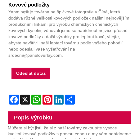
Kovové podložky
Yanming® je továrna na špičkové fotografie v Číně, která
dodává různé velikosti kovových podložek našimi nejnovějšími
produkčními linkami pro výrobu chemických chemických
kovových kyselin, věnovali jsme se nabídnout nejvíce přesné
kovové podložky a další výrobky pro leptání kovů, vítejte,
abyste navštívili naši leptací továrnu podle vašeho pohodlí
nebo odeslali vaše vyšetřování na
srdeční@paneloverlay.com.
Odeslat dotaz
Facebook
X
WhatsApp
Pinterest
LinkedIn
Share
Popis výrobku
Můžete si být jisti, že si z naší továrny zakoupíte vysoce
kvalitní kovové podložky s pravou cenou a my vám nabídneme