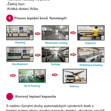
-Žádný burr
-Krátká dodací lhůta
5
Proces leptání kovů Yanming®:
6
Kovový leptací kapacita
S našimi různými druhy automatických výrobních linek s
leptání máme silnou výrobní kapacitu leptání, abychom zaručili