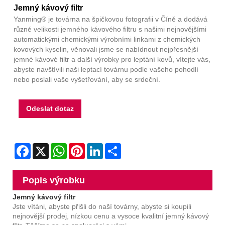
Jemný kávový filtr
Yanming® je továrna na špičkovou fotografii v Číně a dodává
různé velikosti jemného kávového filtru s našimi nejnovějšími
automatickými chemickými výrobními linkami z chemických
kovových kyselin, věnovali jsme se nabídnout nejpřesnější
jemné kávové filtr a další výrobky pro leptání kovů, vítejte vás,
abyste navštívili naši leptací továrnu podle vašeho pohodlí
nebo poslali vaše vyšetřování, aby se srdeční.
Odeslat dotaz
Facebook
X
WhatsApp
Pinterest
LinkedIn
Share
Popis výrobku
Jemný kávový filtr
Jste vítáni, abyste přišli do naší továrny, abyste si koupili
nejnovější prodej, nízkou cenu a vysoce kvalitní jemný kávový