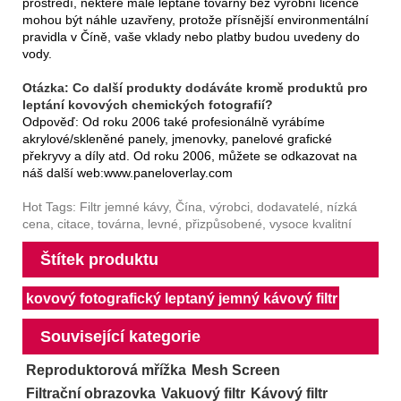
prostředí, některé malé leptané továrny bez výrobní licence
mohou být náhle uzavřeny, protože přísnější environmentální
pravidla v Číně, vaše vklady nebo platby budou uvedeny do
vody.
Otázka: Co další produkty dodáváte kromě produktů pro
leptání kovových chemických fotografií?
Odpověď: Od roku 2006 také profesionálně vyrábíme
akrylové/skleněné panely, jmenovky, panelové grafické
překryvy a díly atd. Od roku 2006, můžete se odkazovat na
náš další web:
www.paneloverlay.com
Hot Tags: Filtr jemné kávy, Čína, výrobci, dodavatelé, nízká
cena, citace, továrna, levné, přizpůsobené, vysoce kvalitní
Štítek produktu
kovový fotografický leptaný jemný kávový filtr
Související kategorie
Reproduktorová mřížka
Mesh Screen
Filtrační obrazovka
Vakuový filtr
Kávový filtr