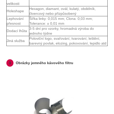
velikosti
Hexagon, diamant, ovál, kulatý, obdélník,
Holeshape
čtvercový nebo přizpůsobený
Lephování
Šířka linky: 0,015 mm; Clona: 0,03 mm;
přesnost
Tolerance: ± 0,01 mm
3-5 dní pro vzorky, hromadná výroba do
Dodací lhůta
jednoho týdne
Poloviční logo, svařování, tvarování, leštění,
Jiná služba
barevný povlak, elozing, pokovování, lepidlo atd
3
Obrázky jemného kávového filtru