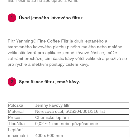
filtr. Těšíme se na spolupráci s vámi.
1
Úvod jemného kávového filtru:
Filtr Yanming® Fine Coffee Filtr je druh leptaného a
tvarovaného kovového plechu plného malého nebo malého
velikosti/otvorů pro aplikace jemné kávové částice, může
zabránit procházejícím částic kávy větší velikosti a používá se
pro rychlé a efektivní postupy čištění kávy.
2
Specifikace filtru jemné kávy:
Položka
Jemný kávový filtr
Materiál
Nerezová ocel, SUS304/301/316 list
Proces
Chemické leptání
Tloušťka
0,02 ~ 1 mm nebo přizpůsobené
Leptání
maximální
400 x 600 mm