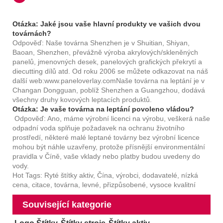
Otázka: Jaké jsou vaše hlavní produkty ve vašich dvou
továrnách?
Odpověď: Naše továrna Shenzhen je v Shuitian, Shiyan,
Baoan, Shenzhen, převážně výroba akrylových/skleněných
panelů, jmenovných desek, panelových grafických překrytí a
diecutting dílů atd. Od roku 2006 se můžete odkazovat na náš
další web:
www.paneloverlay.com
Naše továrna na leptání je v
Changan Dongguan, poblíž Shenzhen a Guangzhou, dodává
všechny druhy kovových leptacích produktů.
Otázka: Je vaše továrna na leptání povoleno vládou?
Odpověď: Ano, máme výrobní licenci na výrobu, veškerá naše
odpadní voda splňuje požadavek na ochranu životního
prostředí, některé malé leptané továrny bez výrobní licence
mohou být náhle uzavřeny, protože přísnější environmentální
pravidla v Číně, vaše vklady nebo platby budou uvedeny do
vody.
Hot Tags: Ryté štítky aktiv, Čína, výrobci, dodavatelé, nízká
cena, citace, továrna, levné, přizpůsobené, vysoce kvalitní
Související kategorie