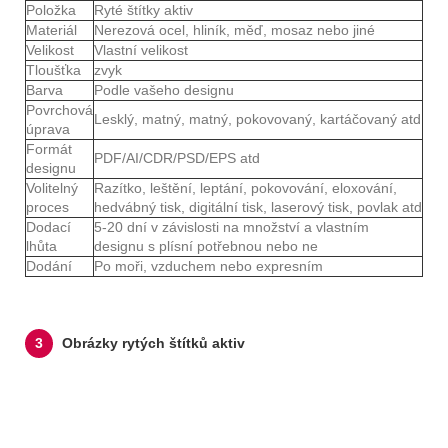
Položka
Ryté štítky aktiv
Materiál
Nerezová ocel, hliník, měď, mosaz nebo jiné
Velikost
Vlastní velikost
Tloušťka
zvyk
Barva
Podle vašeho designu
Povrchová
Lesklý, matný, matný, pokovovaný, kartáčovaný atd
úprava
Formát
PDF/AI/CDR/PSD/EPS atd
designu
Volitelný
Razítko, leštění, leptání, pokovování, eloxování,
proces
hedvábný tisk, digitální tisk, laserový tisk, povlak atd
Dodací
5-20 dní v závislosti na množství a vlastním
lhůta
designu s plísní potřebnou nebo ne
Dodání
Po moři, vzduchem nebo expresním
3
Obrázky rytých štítků aktiv