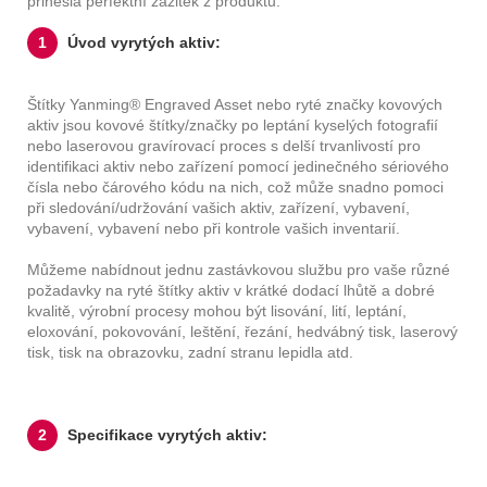
přinesla perfektní zážitek z produktu.
1
Úvod vyrytých aktiv:
Štítky Yanming® Engraved Asset nebo ryté značky kovových
aktiv jsou kovové štítky/značky po leptání kyselých fotografií
nebo laserovou gravírovací proces s delší trvanlivostí pro
identifikaci aktiv nebo zařízení pomocí jedinečného sériového
čísla nebo čárového kódu na nich, což může snadno pomoci
při sledování/udržování vašich aktiv, zařízení, vybavení,
vybavení, vybavení nebo při kontrole vašich inventarií.
Můžeme nabídnout jednu zastávkovou službu pro vaše různé
požadavky na ryté štítky aktiv v krátké dodací lhůtě a dobré
kvalitě, výrobní procesy mohou být lisování, lití, leptání,
eloxování, pokovování, leštění, řezání, hedvábný tisk, laserový
tisk, tisk na obrazovku, zadní stranu lepidla atd.
2
Specifikace vyrytých aktiv: