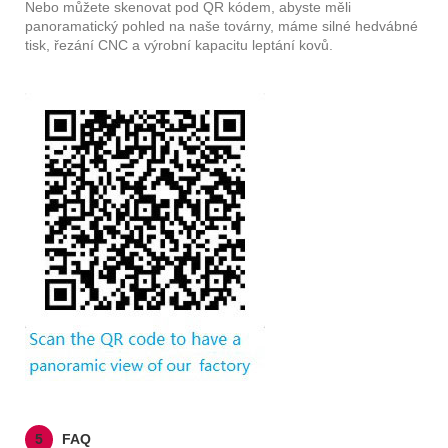
Nebo můžete skenovat pod QR kódem, abyste měli
panoramatický pohled na naše továrny, máme silné hedvábné
tisk, řezání CNC a výrobní kapacitu leptání kovů.
5
FAQ