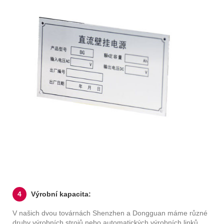
4
Výrobní kapacita:
V našich dvou továrnách Shenzhen a Dongguan máme různé
druhy výrobních strojů nebo automatických výrobních linků,