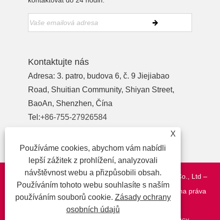
kontaktovat do 24 hodin.
Kontaktujte nás
Adresa: 3. patro, budova 6, č. 9 Jiejiabao
Road, Shuitian Community, Shiyan Street,
BaoAn, Shenzhen, Čína
Tel:
+86-755-27926584
Telefon:
+86-13827442724
X
E-mailem:
yewu03@szymbp.com
Používáme cookies, abychom vám nabídli
lepší zážitek z prohlížení, analyzovali
návštěvnost webu a přizpůsobili obsah.
Copyright © 2020 Shenzhen YanMing Plate Process Co., Ltd –
Používáním tohoto webu souhlasíte s naším
síťovina a filtr, přesné součásti, kovové štítky – všechna práva
používáním souborů cookie.
Zásady ochrany
vyhrazena.
osobních údajů