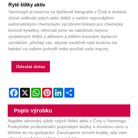
Ryté štítky aktiv
Yanming® je továrna na špičkové fotografie v Číně a dodává
různé velikosti rytých aktiv štítků s našimi nejnovějšími
automatickými chemickými výrobními linkami pro chemické
kovové kyseliny, věnovali jsme se nabídnutí nejvíce
vyráběných štítků s aktivami a dalším kovovým leptacím
výrobkům, přivítají vás, abyste navštívili naši továrnu na
leptání na vašem pohodlí nebo posílali vaše inquiry.
Odeslat dotaz
Facebook
X
WhatsApp
Pinterest
LinkedIn
Share
Popis výrobku
Najděte obrovský výběr rytých štítků aktiv z Číny v Yanmingu.
Poskytněte profesionální poprodejní služby a vhodnou cenu a
těšíme se na spolupráci. Zaručujeme úroveň kvality, aby vám